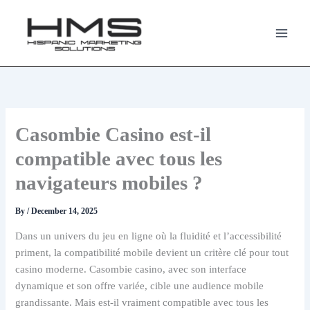
Skip
to
content
Casombie Casino est-il
compatible avec tous les
navigateurs mobiles ?
By
/
December 14, 2025
Dans un univers du jeu en ligne où la fluidité et l’accessibilité
priment, la compatibilité mobile devient un critère clé pour tout
casino moderne. Casombie casino, avec son interface
dynamique et son offre variée, cible une audience mobile
grandissante. Mais est-il vraiment compatible avec tous les