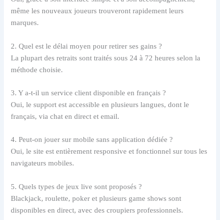
même les nouveaux joueurs trouveront rapidement leurs
marques.
2. Quel est le délai moyen pour retirer ses gains ?
La plupart des retraits sont traités sous 24 à 72 heures selon la
méthode choisie.
3. Y a-t-il un service client disponible en français ?
Oui, le support est accessible en plusieurs langues, dont le
français, via chat en direct et email.
4. Peut-on jouer sur mobile sans application dédiée ?
Oui, le site est entièrement responsive et fonctionnel sur tous les
navigateurs mobiles.
5. Quels types de jeux live sont proposés ?
Blackjack, roulette, poker et plusieurs game shows sont
disponibles en direct, avec des croupiers professionnels.