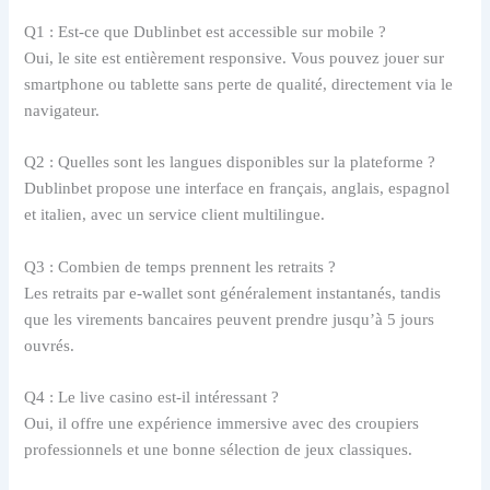
Q1 : Est-ce que Dublinbet est accessible sur mobile ?
Oui, le site est entièrement responsive. Vous pouvez jouer sur
smartphone ou tablette sans perte de qualité, directement via le
navigateur.
Q2 : Quelles sont les langues disponibles sur la plateforme ?
Dublinbet propose une interface en français, anglais, espagnol
et italien, avec un service client multilingue.
Q3 : Combien de temps prennent les retraits ?
Les retraits par e-wallet sont généralement instantanés, tandis
que les virements bancaires peuvent prendre jusqu’à 5 jours
ouvrés.
Q4 : Le live casino est-il intéressant ?
Oui, il offre une expérience immersive avec des croupiers
professionnels et une bonne sélection de jeux classiques.