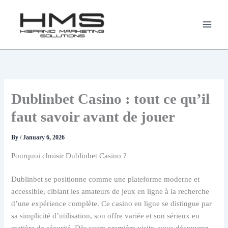
Skip
to
content
Dublinbet Casino : tout ce qu’il
faut savoir avant de jouer
By
/
January 6, 2026
Pourquoi choisir Dublinbet Casino ?
Dublinbet se positionne comme une plateforme moderne et
accessible, ciblant les amateurs de jeux en ligne à la recherche
d’une expérience complète. Ce casino en ligne se distingue par
sa simplicité d’utilisation, son offre variée et son sérieux en
matière de sécurité. Dès votre première visite, vous découvrez