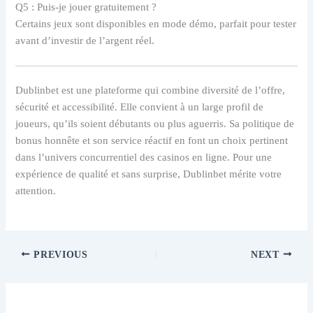
Q5 : Puis-je jouer gratuitement ?
Certains jeux sont disponibles en mode démo, parfait pour tester
avant d’investir de l’argent réel.
Dublinbet est une plateforme qui combine diversité de l’offre,
sécurité et accessibilité. Elle convient à un large profil de
joueurs, qu’ils soient débutants ou plus aguerris. Sa politique de
bonus honnête et son service réactif en font un choix pertinent
dans l’univers concurrentiel des casinos en ligne. Pour une
expérience de qualité et sans surprise, Dublinbet mérite votre
attention.
PREVIOUS
NEXT