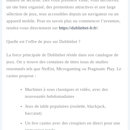
un site bien organisé, des promotions attractives et une large
sélection de jeux, tous accessibles depuis un navigateur ou un
appareil mobile. Pour en savoir plus ou commencer l’aventure,
rendez-vous directement sur
https://dublinbet-fr.fr/
.
Quelle est l’offre de jeux sur Dublinbet ?
La force principale de Dublinbet réside dans son catalogue de
jeux. On y trouve des centaines de titres issus de studios
renommés tels que NetEnt, Microgaming ou Pragmatic Play. Le
casino propose :
Machines à sous classiques et vidéo, avec des
nouveautés hebdomadaires
Jeux de table populaires (roulette, blackjack,
baccarat)
Un live casino avec des croupiers en direct pour une