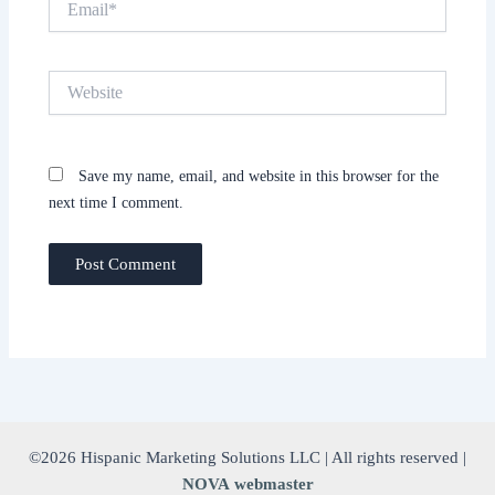
Website
Save my name, email, and website in this browser for the
next time I comment.
©2026 Hispanic Marketing Solutions LLC | All rights reserved |
NOVA
webmaster