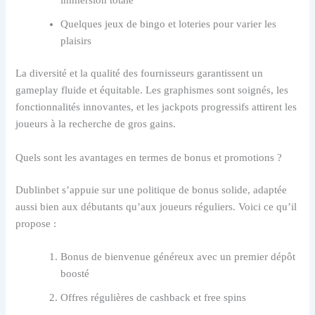
immersion totale
Quelques jeux de bingo et loteries pour varier les
plaisirs
La diversité et la qualité des fournisseurs garantissent un
gameplay fluide et équitable. Les graphismes sont soignés, les
fonctionnalités innovantes, et les jackpots progressifs attirent les
joueurs à la recherche de gros gains.
Quels sont les avantages en termes de bonus et promotions ?
Dublinbet s’appuie sur une politique de bonus solide, adaptée
aussi bien aux débutants qu’aux joueurs réguliers. Voici ce qu’il
propose :
Bonus de bienvenue généreux avec un premier dépôt
boosté
Offres régulières de cashback et free spins